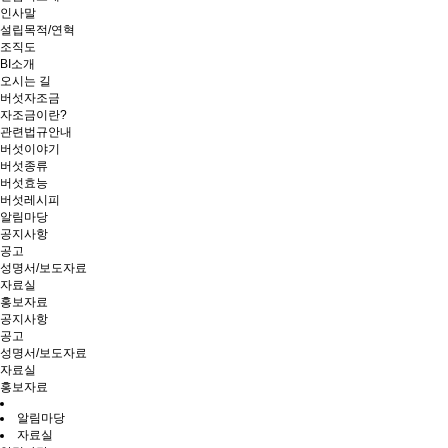
인사말
설립목적/연혁
조직도
BI소개
오시는 길
버섯자조금
자조금이란?
관련법규안내
버섯이야기
버섯종류
버섯효능
버섯레시피
알림마당
공지사항
공고
성명서/보도자료
자료실
홍보자료
공지사항
공고
성명서/보도자료
자료실
홍보자료
알림마당
자료실