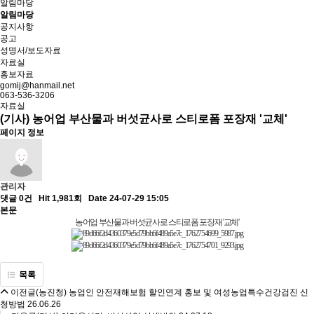
알림마당
알림마당
공지사항
공고
성명서/보도자료
자료실
홍보자료
gomij@hanmail.net
063-536-3206
자료실
(기사) 농어업 부산물과 버섯균사로 스티로폼 포장재 '교체'
페이지 정보
관리자
댓글 0건
Hit 1,981회
Date 24-07-29 15:05
본문
농어업 부산물과 버섯균사로 스티로폼 포장재 '교체'
목록
이전글
(농진청) 농업인 안전재해보험 할인연계 홍보 및 여성농업특수건강검진 신
청방법
26.06.26