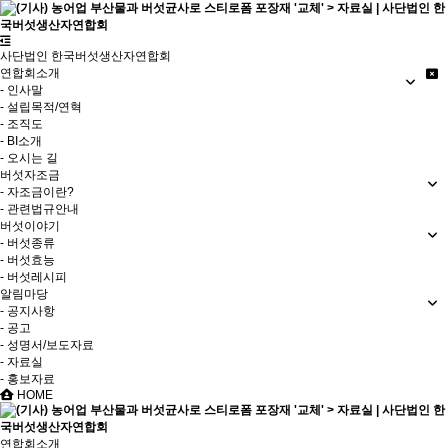
사단법인 한국버섯생산자연합회
연합회소개
- 인사말
- 설립목적/연혁
- 조직도
- BI소개
- 오시는 길
버섯자조금
- 자조금이란?
- 관련법규안내
버섯이야기
- 버섯종류
- 버섯효능
- 버섯레시피
알림마당
- 공지사항
- 공고
- 성명서/보도자료
- 자료실
- 홍보자료
HOME
연합회소개