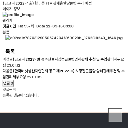
(공고 제2022-4호) 한 ․ 중 FTA 관세율할당물량 추가 배정
페이지 정보
관리자
Hit 957회
Date 22-09-16 09:00
댓글 0건
본문
목록
이전글
(공고 제2023-3) 농축산물시장접근물량양허관세 추천 및 수입관리세부요
23.01.12
령
다음글
(한국버섯생산자연합회 공고 제2022-3) 시장접근물량 양허관세추천 및 수
22.01.05
입관리세부요령
댓글
0
댓글목록
등록된 댓글이 없습니다.