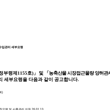
 수입관리 세부요령
정부령제
1155
호
)
」
및
「
농축산물 시장접근물량 양허관세
리 세부요령을 다음과 같이 공고합니다
.
K)
추천요령 및 사후관리 지침
26.01.13