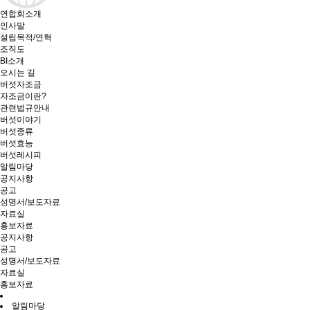
연합회소개
인사말
설립목적/연혁
조직도
BI소개
오시는 길
버섯자조금
자조금이란?
관련법규안내
버섯이야기
버섯종류
버섯효능
버섯레시피
알림마당
공지사항
공고
성명서/보도자료
자료실
홍보자료
공지사항
공고
성명서/보도자료
자료실
홍보자료
알림마당