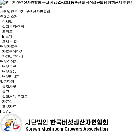
사단법인 한국버섯생산자연합회
연합회소개
- 인사말
- 설립목적/연혁
- 조직도
- BI소개
- 오시는 길
버섯자조금
- 자조금이란?
- 관련법규안내
버섯이야기
- 버섯종류
- 버섯효능
- 버섯레시피
알림마당
- 공지사항
- 공고
- 성명서/보도자료
- 자료실
- 홍보자료
HOME