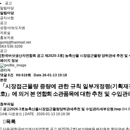
공고
알림마당
알림마당
공지사항
공고
성명서/보도자료
자료실
홍보자료
gomij@hanmail.net
063-536-3206
공고
[한국버섯생산자연합회 공고 제2025-3호] 농축산물 시장접근물량 양허관세 추천 및
페이지 정보
관리자
댓글 0건
Hit 618회
Date 26-01-13 10:18
본문
「
시장접근물량 증량에 관한 규칙 일부개정령
(
기획재
호
)
」
에 의거 본 연합회 소관품목에 대한
추천 및 수입관
첨부파일
공고2026-3호농축산물시장접근물량양허관세추천 및 수입관리세부요령.hwp
(64.0
14회 다운로드 | DATE : 2026-01-13 10:18:38
목록
다음글
[한국버섯생산자연합회 공고 제2026-2호] 버섯재배용 배지원료 할당관세 