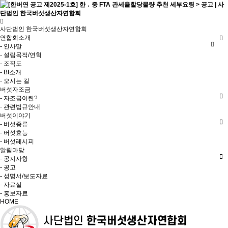
사단법인 한국버섯생산자연합회
연합회소개
- 인사말
- 설립목적/연혁
- 조직도
- BI소개
- 오시는 길
버섯자조금
- 자조금이란?
- 관련법규안내
버섯이야기
- 버섯종류
- 버섯효능
- 버섯레시피
알림마당
- 공지사항
- 공고
- 성명서/보도자료
- 자료실
- 홍보자료
HOME