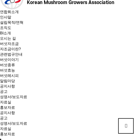
연합회소개
인사말
설립목적/연혁
조직도
BI소개
오시는 길
버섯자조금
자조금이란?
관련법규안내
버섯이야기
버섯종류
버섯효능
버섯레시피
알림마당
공지사항
공고
성명서/보도자료
자료실
홍보자료
공지사항
공고
성명서/보도자료
자료실
홍보자료