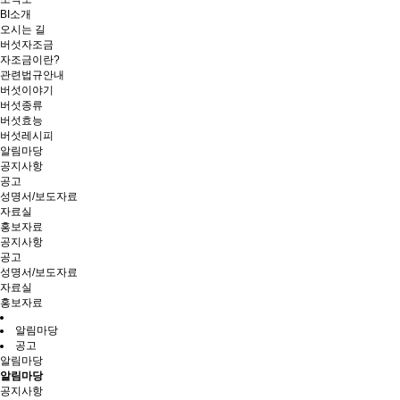
BI소개
오시는 길
버섯자조금
자조금이란?
관련법규안내
버섯이야기
버섯종류
버섯효능
버섯레시피
알림마당
공지사항
공고
성명서/보도자료
자료실
홍보자료
공지사항
공고
성명서/보도자료
자료실
홍보자료
알림마당
공고
알림마당
알림마당
공지사항