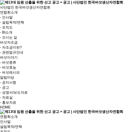
사단법인 한국버섯생산자연합회
연합회소개
- 인사말
- 설립목적/연혁
- 조직도
- BI소개
- 오시는 길
버섯자조금
- 자조금이란?
- 관련법규안내
버섯이야기
- 버섯종류
- 버섯효능
- 버섯레시피
알림마당
- 공지사항
- 공고
- 성명서/보도자료
- 자료실
- 홍보자료
HOME
연합회소개
인사말
설립목적/연혁
조직도