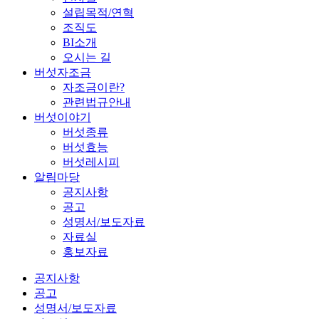
설립목적/연혁
조직도
BI소개
오시는 길
버섯자조금
자조금이란?
관련법규안내
버섯이야기
버섯종류
버섯효능
버섯레시피
알림마당
공지사항
공고
성명서/보도자료
자료실
홍보자료
공지사항
공고
성명서/보도자료