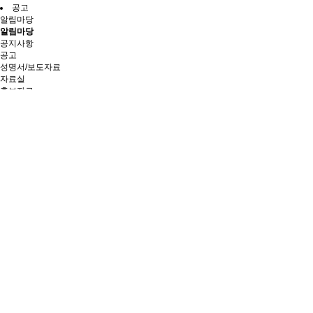
공고
알림마당
알림마당
공지사항
공고
성명서/보도자료
자료실
홍보자료
gomij@hanmail.net
063-536-3206
공고
Total 21건
2 페이지
번호
9
(공고 제2023-2호) 버섯재배용 배지원료 할당관세 추천요령 및 사후관리 
8
(공고 제2023-1) 한-중 FTA 관세율할당물량 추천세부요령
7
(공고 제2022-4호) 한 ․ 중 FTA 관세율할당물량 추가 배정