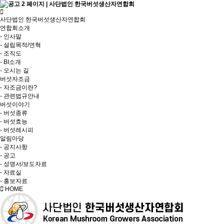
사단법인 한국버섯생산자연합회
연합회소개
- 인사말
- 설립목적/연혁
- 조직도
- BI소개
- 오시는 길
버섯자조금
- 자조금이란?
- 관련법규안내
버섯이야기
- 버섯종류
- 버섯효능
- 버섯레시피
알림마당
- 공지사항
- 공고
- 성명서/보도자료
- 자료실
- 홍보자료
HOME