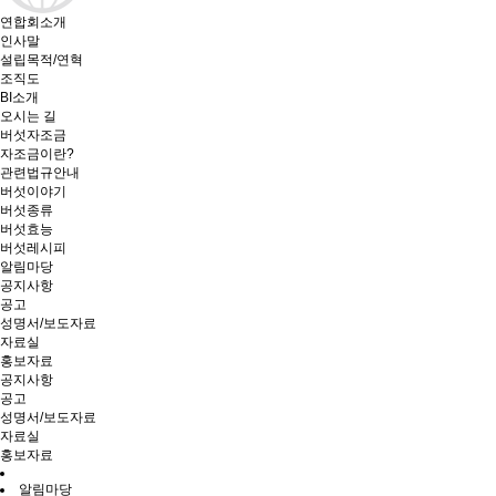
연합회소개
인사말
설립목적/연혁
조직도
BI소개
오시는 길
버섯자조금
자조금이란?
관련법규안내
버섯이야기
버섯종류
버섯효능
버섯레시피
알림마당
공지사항
공고
성명서/보도자료
자료실
홍보자료
공지사항
공고
성명서/보도자료
자료실
홍보자료
알림마당